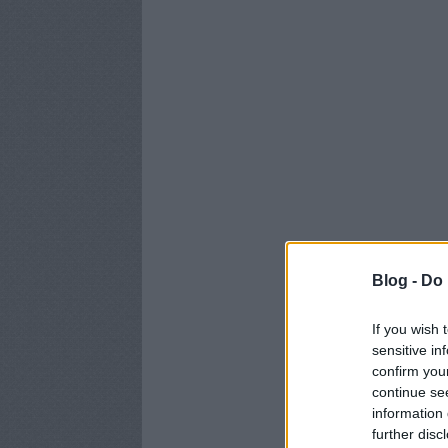
Blog -
Do 
If you wish 
sensitive in
confirm you
continue se
information 
further disc