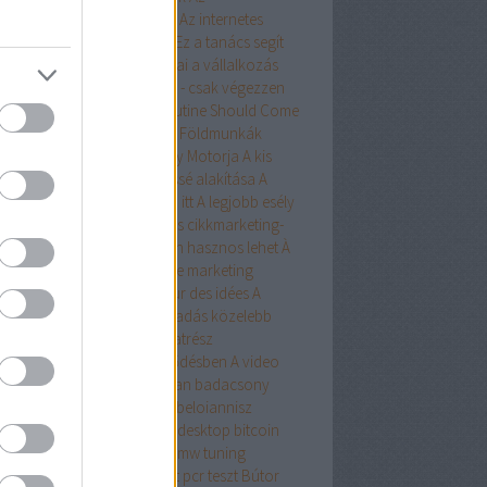
atlanügynöke jutalékot kap
Az internetes
keting hangsúlyozza Önt? Ez a tanács segít
Internet működésének módjai a vállalkozás
mára
Az otthona jobb lehet - csak végezzen
ny fejlesztést
A Beauty Routine Should Come
h A Monthly Payment
A Gépi Földmunkák
ázsa - Az Építőipar Hatékony Motorja
A kis
etek nagy személyes fejlődéssé alakítása
A
top kérdései megválaszolva itt
A legjobb esély
alábbiakban szereplő sikeres cikkmarketing-
pányra
A Netlámpa nagyon hasznos lehet
À
te sur où commencer avec le marketing
icle ? Lisez ces conseils pour des idées
A
ial Media Marketing Tanácsadás közelebb
za Önt a céljaihoz autóalkatrész
ékesítésben
A személyes fejlődésben
A video
keting sikere most kéznél van
badacsony
ászat
balla géza
bambi ital
beloiannisz
oin gift cards
bitcoin wallet desktop
bitcoin
et osx
Biztonságtechnika
bmw tuning
kóstoló budapest
budapest pcr teszt
Bútor