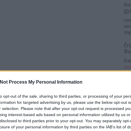
Au
gy
Lim
min
chi
Ér
Bu
Érd
koz
aut
ing
Not Process My Personal Information
dig
aut
to opt-out of the sale, sharing to third parties, or processing of your per
bud
formation for targeted advertising by us, please use the below opt-out s
Bud
r selection. Please note that after your opt-out request is processed y
eing interest-based ads based on personal information utilized by us or
Ke
disclosed to third parties prior to your opt-out. You may separately opt-
losure of your personal information by third parties on the IAB’s list of