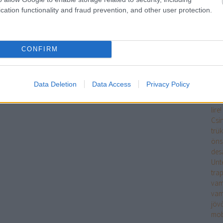
web
cation functionality and fraud prevention, and other user protection.
șan
arti
Hom
cle
CONFIRM
coin
sto
Whe
Data Deletion
Data Access
Privacy Policy
Thes
ord
lire!
Csin
trü
öns
des
Unt
tra
vam
vam
jövő
mob