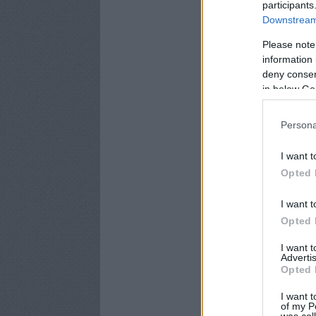
participants
Downstream 
Please note
information 
deny consent
in below Go
Persona
I want t
Opted 
I want t
Opted 
I want 
Advertis
Opted 
I want t
of my P
was col