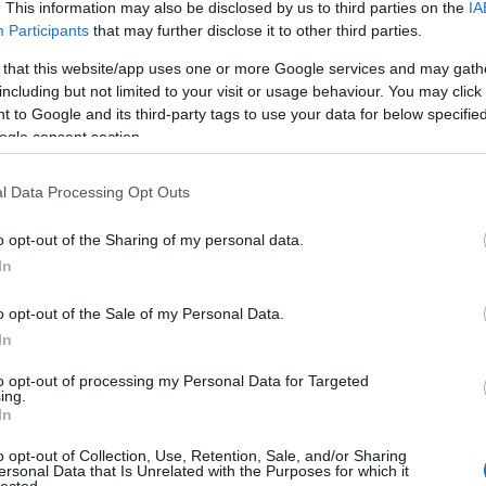
. This information may also be disclosed by us to third parties on the
IA
Participants
that may further disclose it to other third parties.
Fri
 that this website/app uses one or more Google services and may gath
Cí
including but not limited to your visit or usage behaviour. You may click 
 to Google and its third-party tags to use your data for below specifi
acél
ogle consent section.
alfo
tip
mar
l Data Processing Opt Outs
ott
aut
o opt-out of the Sharing of my personal data.
men
In
vásá
hag
o opt-out of the Sale of my Personal Data.
kap
In
cik
ara
to opt-out of processing my Personal Data for Targeted
Asz
ing.
víz
In
átlá
o opt-out of Collection, Use, Retention, Sale, and/or Sharing
aut
ersonal Data that Is Unrelated with the Purposes for which it
hiv
lected.