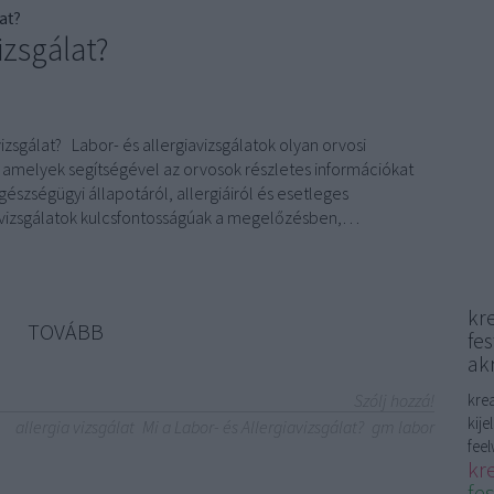
at?
izsgálat?
vizsgálat? Labor- és allergiavizsgálatok olyan orvosi
, amelyek segítségével az orvosok részletes információkat
észségügyi állapotáról, allergiáiról és esetleges
 vizsgálatok kulcsfontosságúak a megelőzésben,…
kr
TOVÁBB
fe
akr
Szólj hozzá!
kre
kije
allergia vizsgálat
Mi a Labor- és Allergiavizsgálat?
gm labor
feel
kr
fe