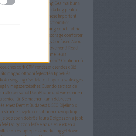
shop
CCTV alarm monitoring
Cea mai bună
să pentru o campanie de marketing pentru
cole de succes
Check Out These Important
e Security Tips
Chiptuning
citromlikőr
aning companies cork
cleaning couch fabric
 join
coin wallet
comforterstorage
comforter
rage
comforter storage bags
Confused About
re To Start With Home Improvement? Read
e Tips!
Confus au sujet des meilleurs
inateurs portables sur le marché? Continuer à
couches cork
CRM rendszer
csendes dűlő
áld magad otthoni fejlesztési tippek és
kkök
csingiling
Csodálatos tippek a szükséges
egély megszerzéséhez
Cuando se trata de
arrollo personal
Das iPhone und wie es einen
erschied für Sie machen kann
debrecen
pézlemez
Dentist Budapest & SEO
Dijelimo s
a stručne savjete o osobnom razvoju koji
 je potreban
döbrösi laura
Dolgozzon a jobb
 felé
Dolgozzon felfelé az üzleti életben a
iltelefon és laptop cikk marketinggel
down