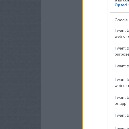
Opted 
Google 
I want t
web or d
I want t
purpose
I want 
I want t
web or d
I want t
or app.
I want t
I want t