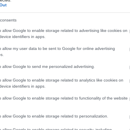
ing
Out
mar
Az 
consents
szá
néhá
o allow Google to enable storage related to advertising like cookies on
Wit
evice identifiers in apps.
Var
ötl
o allow my user data to be sent to Google for online advertising
lap
s.
az 
kam
to allow Google to send me personalized advertising.
per
dart
o allow Google to enable storage related to analytics like cookies on
Soc
evice identifiers in apps.
hoz
ért
o allow Google to enable storage related to functionality of the website
mar
bor
bitc
o allow Google to enable storage related to personalization.
wall
bor
o allow Google to enable storage related to security, including