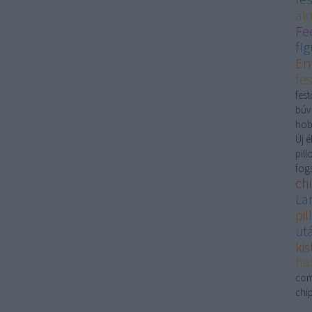
ak
Fe
fi
En
fe
fest
búv
hob
Új 
pil
fog
ch
La
pi
ut
ki
ha
com
chi