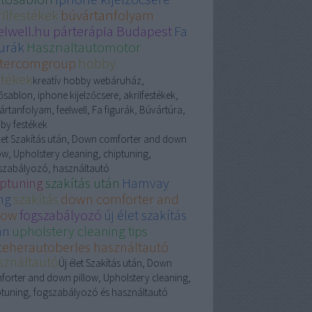
rilfestékek
búvártanfolyam
elwell.hu párterápia Budapest
Fa
gurák
Hasznaltautomotor
tercomgroup
hobby
stékek
kreatív hobby webáruház,
ősablon, iphone kijelzőcsere, akrilfestékek,
ártanfolyam, feelwell, Fa figurák, Búvártúra,
by festékek
élet Szakítás után, Down comforter and down
low, Upholstery cleaning, chiptuning,
szabályozó, használtautó
iptuning
szakítás után
Hamvay
ng
szakítás
down comforter and
llow
fogszabályozó
új élet szakítás
án
upholstery cleaning tips
steherautoberles használtautó
sználtautó
Új élet Szakítás után, Down
forter and down pillow, Upholstery cleaning,
ptuning, fogszabályozó és használtautó