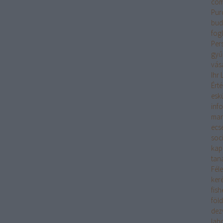
com
Pur
bud
fogl
Per
gyű
vásá
Ihr
Ért
esk
inf
mar
ecs
soc
kap
tan
Fél
ker
fis
föl
dez
lab