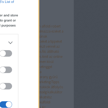
B’s List of
ss topikok
er and store
mkék
to grant or
ed purposes
 kerítés
adidas samba green
alföldi robert
ldi robert
alföldi róbert
Alkalmazza ezeket a
peket mobiltelefon webshopjának
ketingtervére
Alkalmazza ezeket a tippeket
honi vállalkozásában
Alkatrészt vennél az
ódba? Így válassz!
alkoholos filc
állítható
nyezeti lámpa
amazing sites
Amit az online
rlásról tudni kell
Amit figyelmen kívül
yhatott a Bestbyte cikkmarketinggel
csolatban!
Ami hiányozhat a
kmarketingből
arany ékszer
arany gyűrű
ny gyűrűk
ars una
Artikel Marketing-Tipps
tali számítógépes tippek és trükkök
átfolyós
melegítő csaptelep
átlagsebesség kalkulátor
tszó füzetborító
autó
Autóalkatrész
óalkatrészek
Autóalkatrész külföldi
atkozások gyűjtő
Azt akarjuk
Az